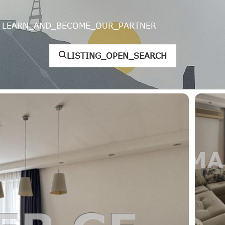
LEARN_AND_BECOME_OUR_PARTNER
LISTING_OPEN_SEARCH