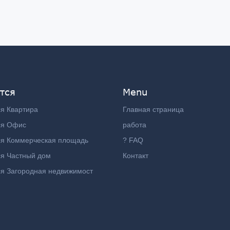
тся
Menu
я Квартира
Главная страница
ся Офис
работа
ся Коммерческая площадь
? FAQ
я Частный дом
Контакт
я Загородная недвижимост