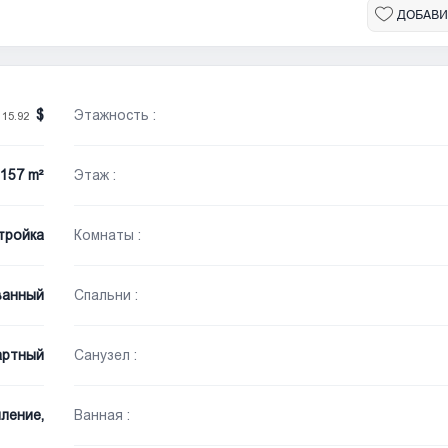
ДОБАВИ
/
Этажность :
15.92
157 m²
Этаж :
тройка
Комнаты :
ванный
Спальни :
артный
Санузел :
ление,
Ванная :