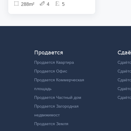
288m²
4
5
Продается
Сдаё
Продается Квартира
Сдаётс
Продается Офис
Сдаёт
Продается Коммерческая
Сдаёт
площадь
Сдаётс
Продается Частный дом
Сдаётс
Продается Загородная
недвижимост
Продается Земля