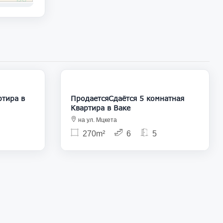
2 600
2 000
500 000
ПродаетсяСдаётся 5 комнатная
Квартира в Ваке
на ул. Мцкета
270m²
6
5