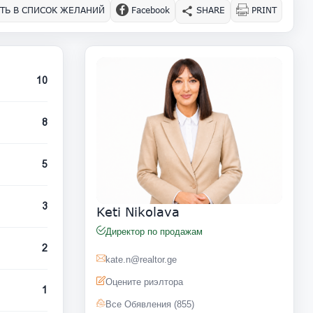
ТЬ В СПИСОК ЖЕЛАНИЙ
Facebook
SHARE
PRINT
10
8
5
3
Keti Nikolava
Директор по продажам
2
kate.n@realtor.ge
Оцените риэлтора
1
Все Обявления (855)