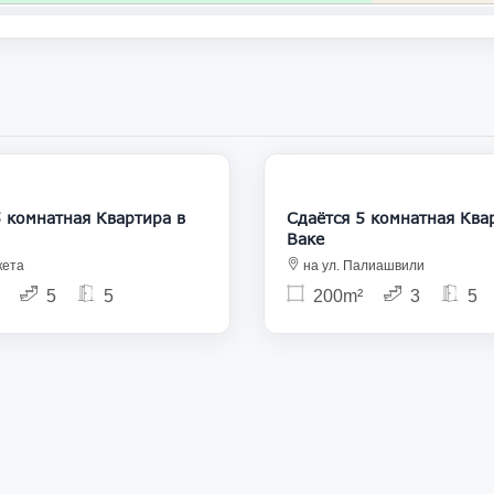
2 500
натная Квартира в
Сдаётся 5 комнатная Квартира в
Ваке
кета
на ул. Палиашвили
5
5
200m²
3
5