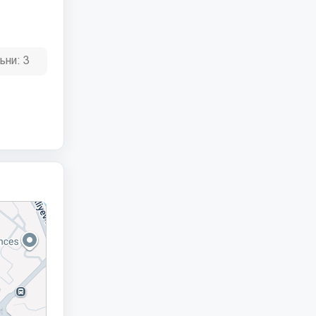
ьни:
3