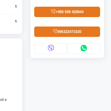
1
+995 599 428844
1
995322471020
ой в