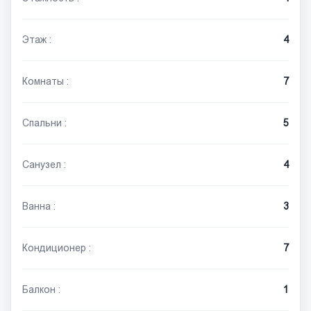
Этаж :
4
Комнаты :
7
Спальни :
5
Санузел :
4
Ванна :
3
Кондиционер :
7
Балкон :
1