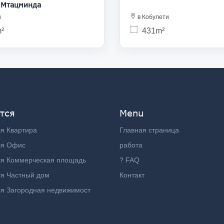
 Мтацминда
и
в Кобулети
²
431m²
тся
Menu
я Квартира
Главная страница
ся Офис
работа
ся Коммерческая площадь
? FAQ
я Частный дом
Контакт
я Загородная недвижимост