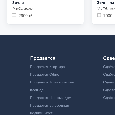
Земля
Земля на
в Сагурамо
в Тбилис
2900m²
1000m
Продается
Сдаё
Продается Квартира
Сдаётс
Продается Офис
Сдаёт
Продается Коммерческая
Сдаёт
площадь
Сдаётс
Продается Частный дом
Сдаётс
Продается Загородная
недвижимост