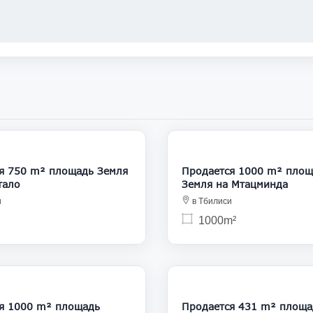
120 000
1
я 750 m² площадь Земля
Продается 1000 m² площ
тало
Земля на Мтацминда
и
в Тбилиси
1000m²
130 000
1
я 1000 m² площадь
Продается 431 m² площа