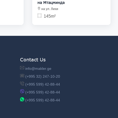
на Мтацминда
на ул. Лихи
145m²
Contact Us
info@makler.ge
(+995 32) 247-10-20
(+995 599) 42-88-44
(+995 599) 42-88-44
(+995 599) 42-88-44