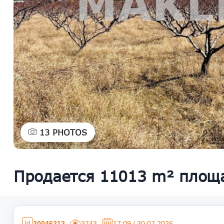
13
PHOTOS
Продается 11013 m² площ
20046212
3743
17:09 / 30.07.2026