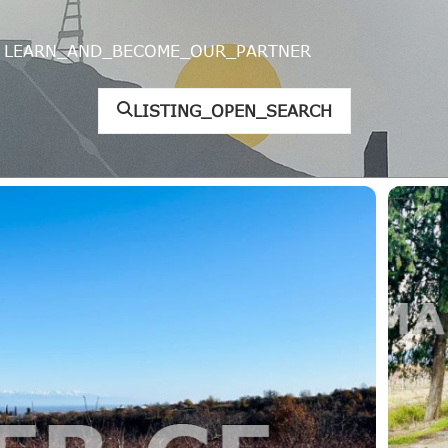
LEARN_AND_BECOME_OUR_PARTNER
LISTING_OPEN_SEARCH