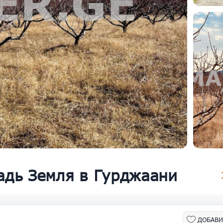
адь Земля в Гурджаани
ДОБАВИ