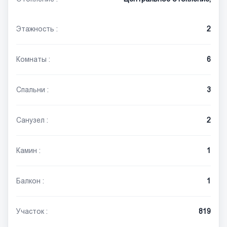
Этажность :
2
Комнаты :
6
Спальни :
3
Санузел :
2
Камин :
1
Балкон :
1
Участок :
819