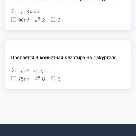
на ул. Хвичия
90m²
2
3
148 000
Продается 3 комнатная Квартира на Сабуртало
на ул. Кавтарадзе
75m²
8
3