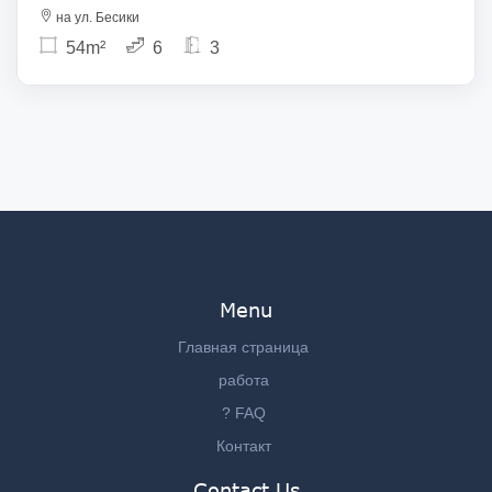
на ул. Бесики
54m²
6
3
Menu
Главная страница
работа
? FAQ
Контакт
Contact Us