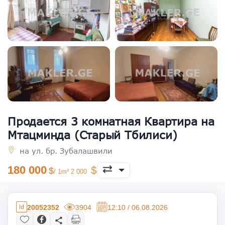
Продается 3 комнатная Квартира на
Мтацминда (Старый Тбилиси)
на ул. бр. Зубалашвили
180 000
/ 1m² 2 000
20052352
3904
12:10 / 06.08.2026