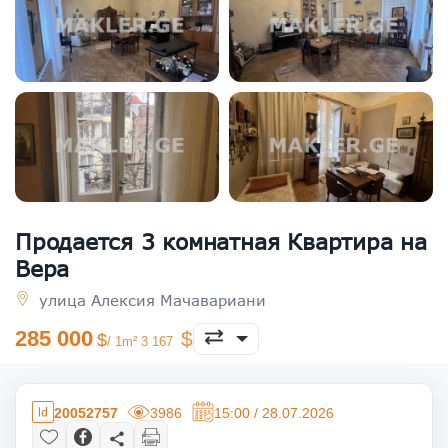
Продается 3 комнатная Квартира на
Вера
улица Алексия Мачавариани
285 000
/ 1m² 3 167
20052757
3986
15:00 / 28.07.2026