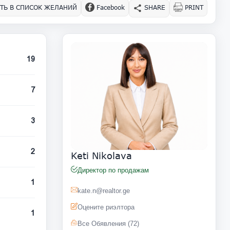
ТЬ В СПИСОК ЖЕЛАНИЙ
Facebook
SHARE
PRINT
19
7
3
2
Keti Nikolava
Директор по продажам
1
kate.n@realtor.ge
Оцените риэлтора
1
Все Обявления (72)