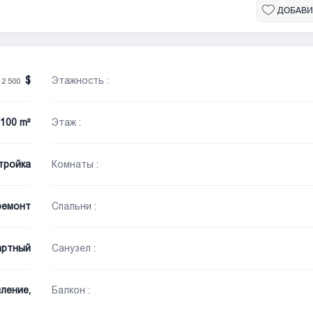
ДОБАВИ
/
Этажность :
2 500
100 m²
Этаж :
тройка
Комнаты :
ремонт
Спальни :
артный
Санузел :
ление,
Балкон :