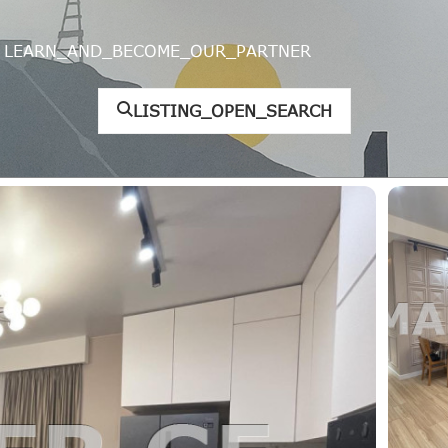
LEARN_AND_BECOME_OUR_PARTNER
LISTING_OPEN_SEARCH