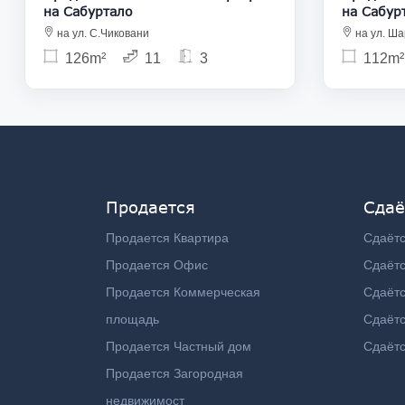
на Сабуртало
на Сабур
на ул. С.Чиковани
на ул. Ша
126m²
11
3
112m²
Продается
Сдаё
Продается Квартира
Сдаётс
Продается Офис
Сдаёт
Продается Коммерческая
Сдаёт
площадь
Сдаётс
Продается Частный дом
Сдаётс
Продается Загородная
недвижимост