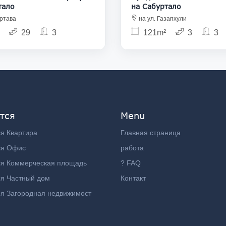
тало
на Сабуртало
ртава
на ул. Газапхули
29
3
121m²
3
3
тся
Menu
я Квартира
Главная страница
ся Офис
работа
ся Коммерческая площадь
? FAQ
я Частный дом
Контакт
я Загородная недвижимост