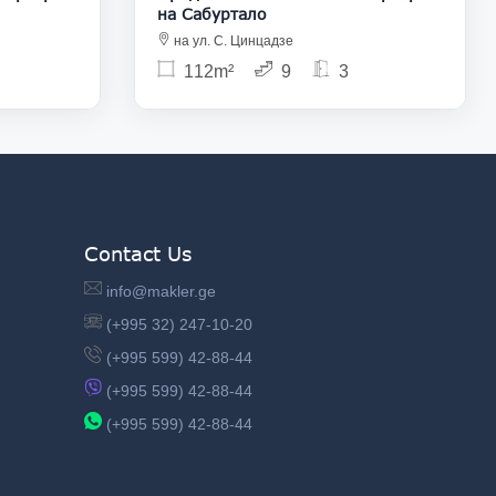
на Сабуртало
на ул. С. Цинцадзе
112m²
9
3
Contact Us
info@makler.ge
(+995 32) 247-10-20
(+995 599) 42-88-44
(+995 599) 42-88-44
(+995 599) 42-88-44