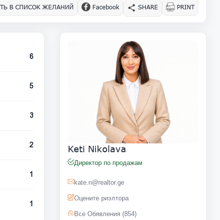
ТЬ В СПИСОК ЖЕЛАНИЙ
Facebook
SHARE
PRINT
6
5
3
2
Keti Nikolava
Директор по продажам
1
kate.n@realtor.ge
Оцените риэлтора
1
Все Обявления (854)