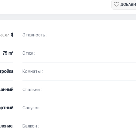
ДОБАВИ
Этажность :
466.67
75 m²
Этаж :
тройка
Комнаты :
ванный
Спальни :
артный
Санузел :
ление,
Балкон :