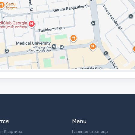
тся
Menu
я Квартира
Главная страница