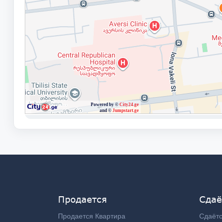
Продается
Сдаё
Продается Квартира
Сдаётс