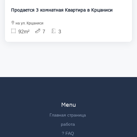
Продается 3 комнатная Квартира в Крцаниси
на ул. Крцаниси
92m²
7
3
Menu
Главная страница
работа
? FAQ