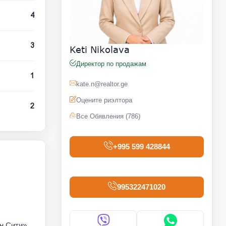
4
3
Keti Nikolava
Директор по продажам
1
kate.n@realtor.ge
Оцените риэлтора
2
Все Обявления (786)
+995 599 428844
995322471020
н Сити».