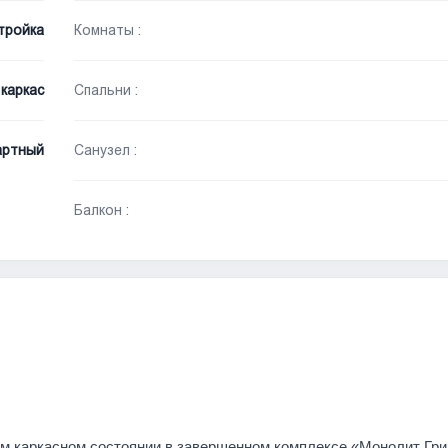
тройка
Комнаты :
каркас
Спальни :
артный
Санузел :
Балкон :
ом каркасном состоянии в завершенном комплексе «Монолит Гри