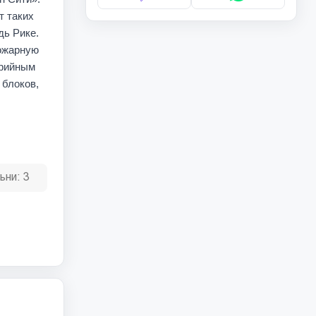
т таких
дь Рике.
ожарную
арийным
 блоков,
ьни:
3