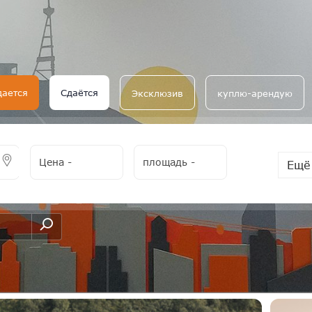
дается
Сдаётся
Эксклюзив
куплю-арендую
Цена
-
площадь
-
Ещё