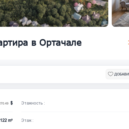
артира в Ортачале
ДОБАВИ
Этажность :
270.49
122 m²
Этаж :