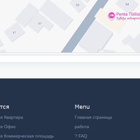
тся
Menu
я Квартира
Главная страница
ся Офис
работа
ся Коммерческая площадь
? FAQ