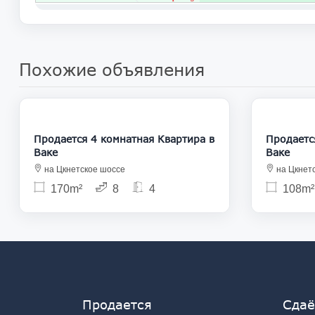
Похожие объявления
305 000
Продается 4 комнатная Квартира в
Продается 4 
Ваке
Ваке
на Цкнетское шоссе
на Цкнет
170m²
8
4
108m²
Продается
Сдаё