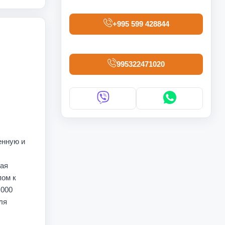
+995 599 428844
995322471020
енную и
ная
пом к
 000
ля