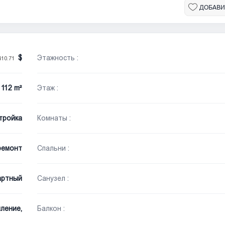
ДОБАВИ
Этажность :
410.71
112 m²
Этаж :
тройка
Комнаты :
ремонт
Спальни :
артный
Санузел :
ление,
Балкон :