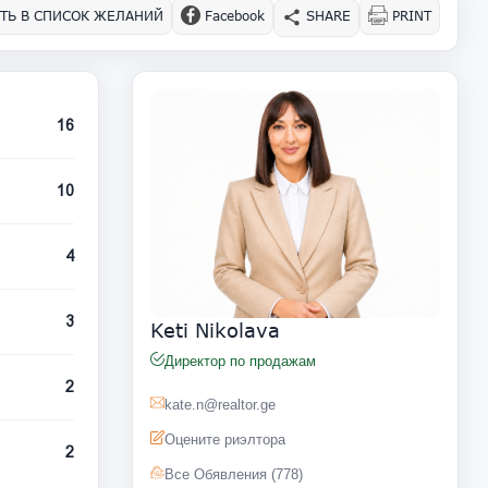
ТЬ В СПИСОК ЖЕЛАНИЙ
Facebook
SHARE
PRINT
16
10
4
3
Keti Nikolava
Директор по продажам
2
kate.n@realtor.ge
Оцените риэлтора
2
Все Обявления (778)