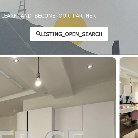
LEARN_AND_BECOME_OUR_PARTNER
LISTING_OPEN_SEARCH