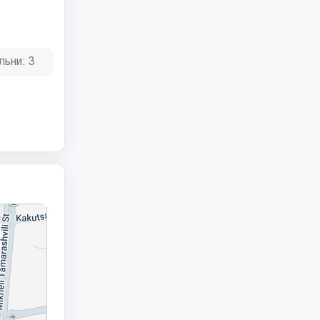
льни:
3