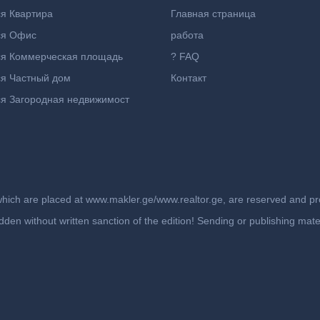
я Квартира
Главная страница
ся Офис
работа
ся Коммерческая площадь
? FAQ
я Частный дом
Контакт
я Загородная недвижимост
which are placed at www.makler.ge/www.realtor.ge, are reserved and prot
rbidden without written sanction of the edition! Sending or publishing ma