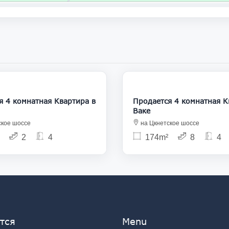
245 000
2
комнатная Квартира в
Продается 4 комнатная Квартира в
Ваке
ское шоссе
на Цкнетское шоссе
2
4
174m²
8
4
тся
Menu