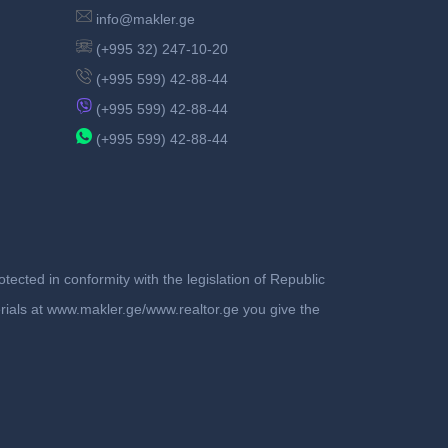
info@makler.ge
(+995 32) 247-10-20
(+995 599) 42-88-44
(+995 599) 42-88-44
(+995 599) 42-88-44
ected in conformity with the legislation of Republic
terials at www.makler.ge/www.realtor.ge you give the