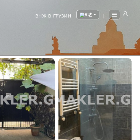
/
ВНЖ В ГРУЗИИ
|