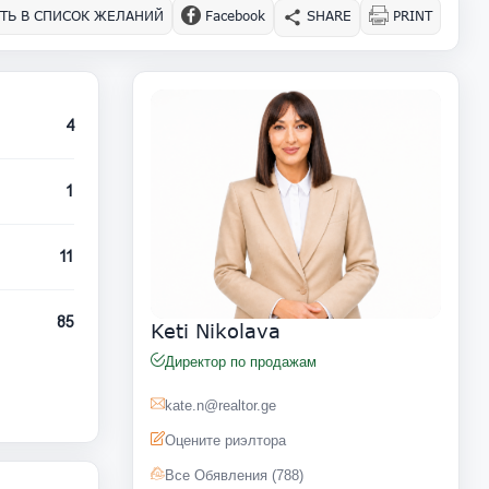
ТЬ В СПИСОК ЖЕЛАНИЙ
Facebook
SHARE
PRINT
4
1
11
85
Keti Nikolava
Директор по продажам
kate.n@realtor.ge
Оцените риэлтора
Все Обявления (788)