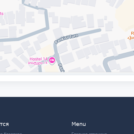
тся
Menu
я Квартира
Главная страница