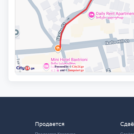
Продается
Сдаё
Продается Квартира
Сдаётс