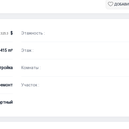
ДОБАВИ
Этажность :
 325.3
415 m²
Этаж :
тройка
Комнаты :
ремонт
Участок :
артный