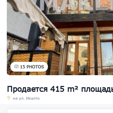
15
PHOTOS
Продается 415 m² площад
на ул. Икалто