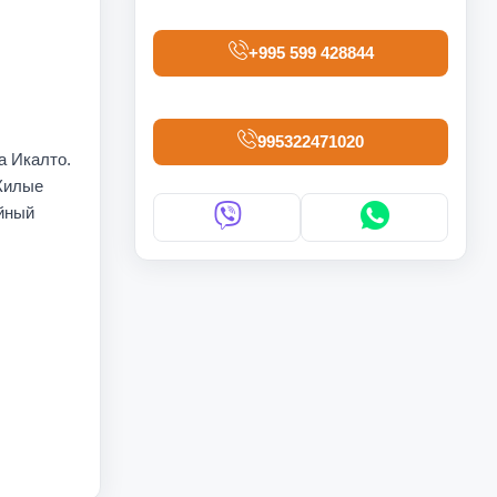
+995 599 428844
995322471020
а Икалто.
?Жилые
йный