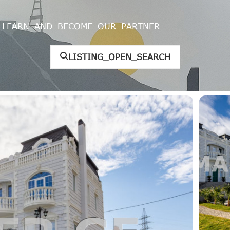
LEARN_AND_BECOME_OUR_PARTNER
LISTING_OPEN_SEARCH