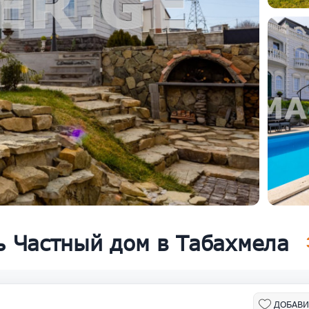
 Частный дом в Табахмела
ДОБАВИ