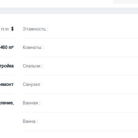
Этажность :
173.91
460 m²
Комнаты :
тройка
Спальни :
ремонт
Санузел :
ление,
Ванная :
Ванна :