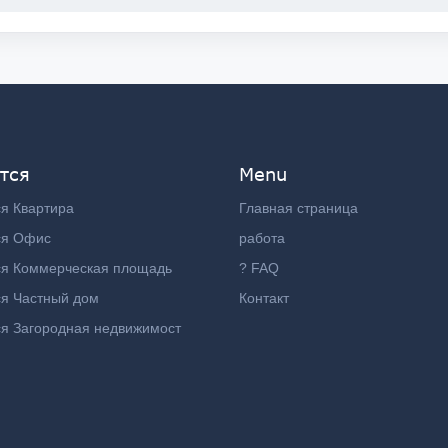
тся
Menu
я Квартира
Главная страница
ся Офис
работа
ся Коммерческая площадь
? FAQ
я Частный дом
Контакт
я Загородная недвижимост