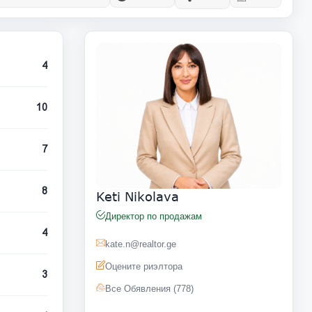
4
10
7
8
Keti Nikolava
Директор по продажам
4
kate.n@realtor.ge
Оцените риэлтора
3
Все Обявления (778)