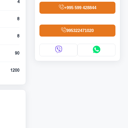
4
+995 599 428844
8
995322471020
8
90
1200