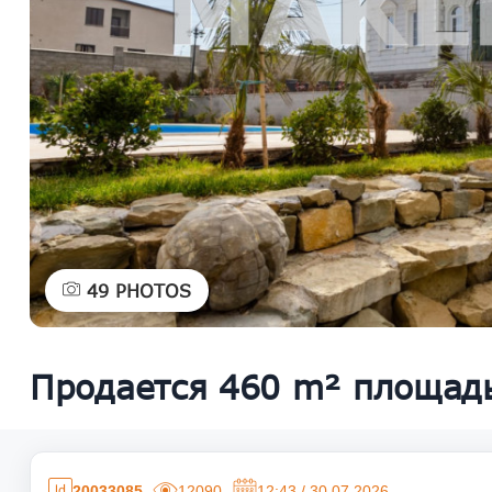
49
PHOTOS
Продается 460 m² площадь
20033085
12090
12:43 / 30.07.2026