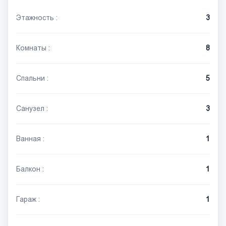
Этажность :
3
Комнаты :
8
Спальни :
5
Санузел :
3
Ванная :
1
Балкон :
1
Гараж :
1