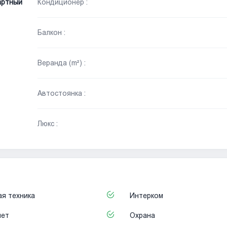
артный
Кондиционер :
Балкон :
Веранда (m²) :
Автостоянка :
Люкс :
я техника
Интерком
нет
Охрана