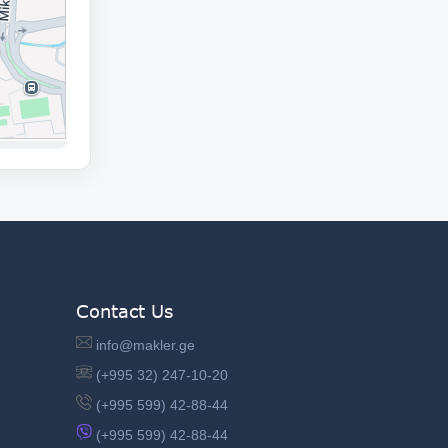
Contact Us
info@makler.ge
(+995 32) 247-10-20
(+995 599) 42-88-44
(+995 599) 42-88-44