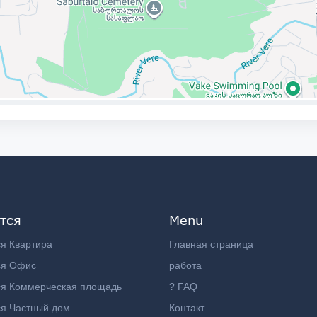
тся
Menu
я Квартира
Главная страница
ся Офис
работа
ся Коммерческая площадь
? FAQ
я Частный дом
Контакт