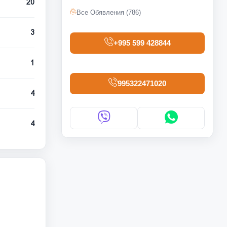
20
Все Обявления (786)
3
+995 599 428844
1
995322471020
4
4