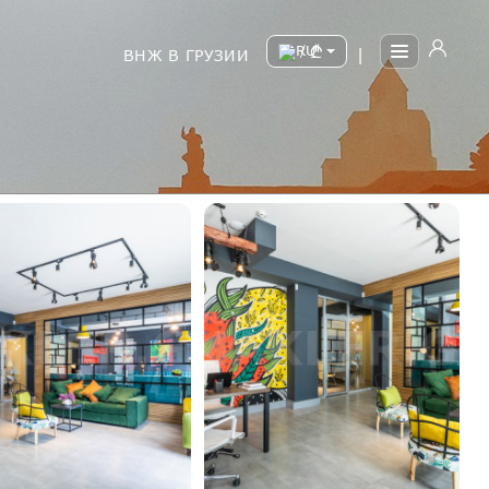
/
ВНЖ В ГРУЗИИ
|