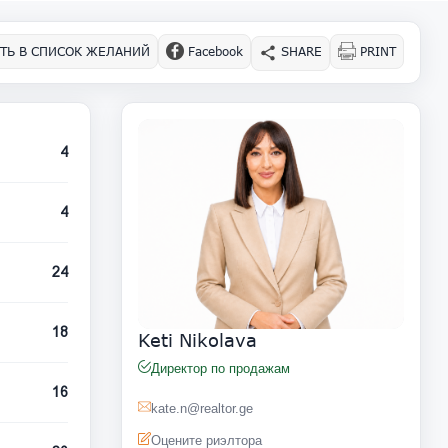
ТЬ В СПИСОК ЖЕЛАНИЙ
Facebook
SHARE
PRINT
4
4
24
18
Keti Nikolava
Директор по продажам
16
kate.n@realtor.ge
Оцените риэлтора