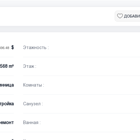
ДОБАВИ
Этажность :
496.48
568 m²
Этаж :
инница
Комнаты :
тройка
Санузел :
ремонт
Ванная :