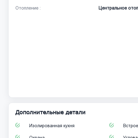
Отопление :
Центральное отоп
Дополнительные детали
Изолированная кухня
Встрое
Охрана
Углова