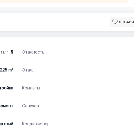
ДОБАВИ
/
Этажность :
11.11
225 m²
Этаж :
тройка
Комнаты :
ремонт
Санузел :
артный
Кондиционер :