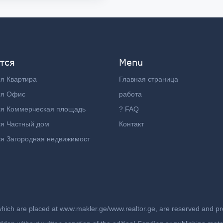
тся
Menu
я Квартира
Главная страница
ся Офис
работа
ся Коммерческая площадь
? FAQ
я Частный дом
Контакт
я Загородная недвижимост
which are placed at www.makler.ge/www.realtor.ge, are reserved and prot