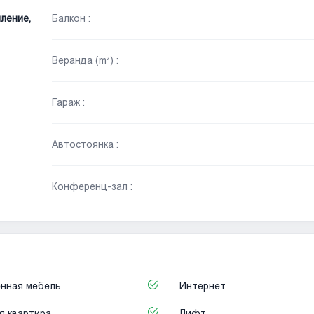
ление,
Балкон :
Веранда (m²) :
Гараж :
Автостоянка :
Конференц-зал :
нная мебель
Интернет
я квартира
Лифт