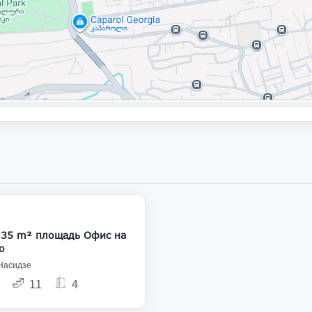
1 900
135 m² площадь Офис на
о
 Насидзе
11
4