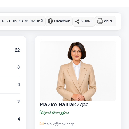
ТЬ В СПИСОК ЖЕЛАНИЙ
Facebook
SHARE
PRINT
22
6
4
2
Маико Вашакидзе
ტოპ ბროკერი
4
maia.v@makler.ge