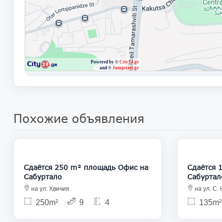
Похожие объявления
2 700
Сдаётся 250 m² площадь Офис на
Сдаётся 
Сабуртало
Сабуртал
на ул. Хвичия
на ул. С.
250m²
9
4
135m²