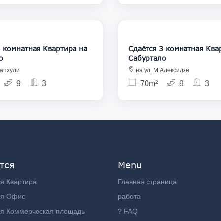
800
натная Квартира на
Сдаётся 3 комнатная Квартира на
о
Сабуртало
запхули
на ул. М.Алексидзе
9
3
70m²
9
3
тся
Menu
я Квартира
Главная страница
ся Офис
работа
ся Коммерческая площадь
? FAQ