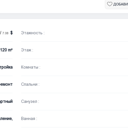
ДОБАВИ
/
Этажность :
7.08
120 m²
Этаж :
тройка
Комнаты :
ремонт
Спальни :
артный
Санузел :
ление,
Ванная :