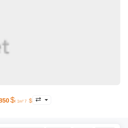
850
/ 1m² 7