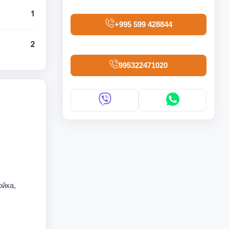
1
+995 599 428844
2
995322471020
ойка,