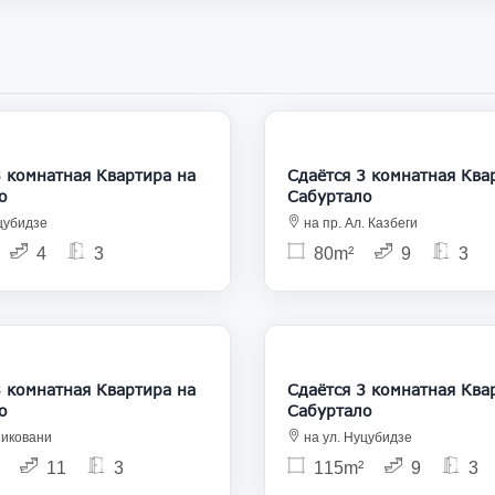
900
натная Квартира на
Сдаётся 3 комнатная Квартира на
о
Сабуртало
цубидзе
на пр. Ал. Казбеги
4
3
80m²
9
3
850
натная Квартира на
Сдаётся 3 комнатная Квартира на
о
Сабуртало
Чиковани
на ул. Нуцубидзе
11
3
115m²
9
3