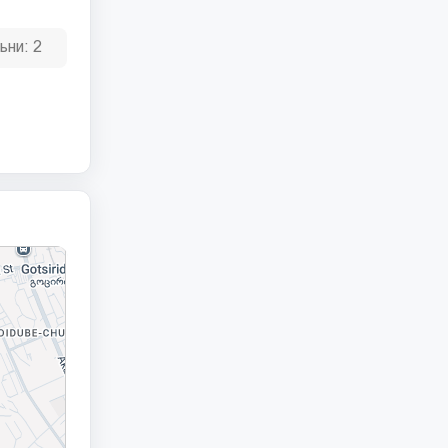
ьни:
2