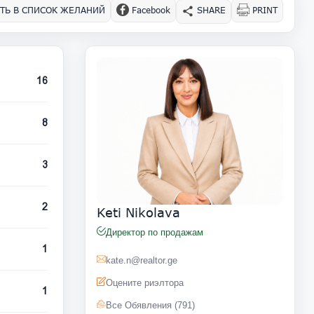
ТЬ В СПИСОК ЖЕЛАНИЙ
Facebook
SHARE
PRINT
16
8
3
2
Keti Nikolava
Директор по продажам
1
kate.n@realtor.ge
Оцените риэлтора
1
Все Обявления (791)