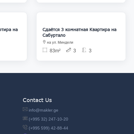
980
750
Сдаётся 3 комнатная Квартира на
Сабуртало
на ул. Миндели
83m²
3
3
Contact Us
info@makler.ge
(+995 32) 247-10-20
(+995 599) 42-88-44