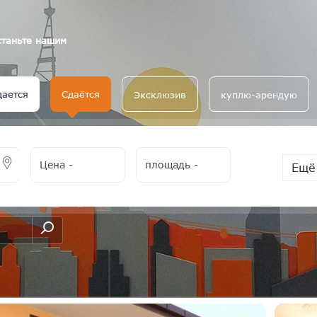
станьте нашим
дается
Сдаётся
Эксклюзив
куплю-арендую
Цена
-
площадь
-
Ещё