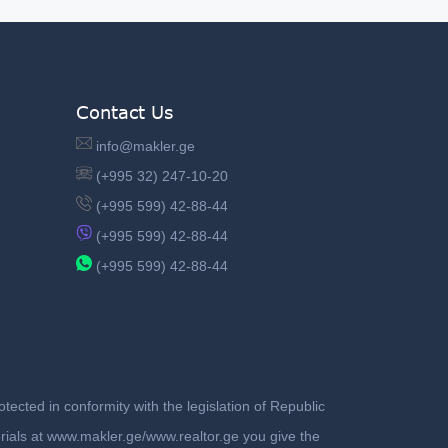
Contact Us
info@makler.ge
(+995 32) 247-10-20
(+995 599) 42-88-44
(+995 599) 42-88-44
(+995 599) 42-88-44
ected in conformity with the legislation of Republic
terials at www.makler.ge/www.realtor.ge you give the