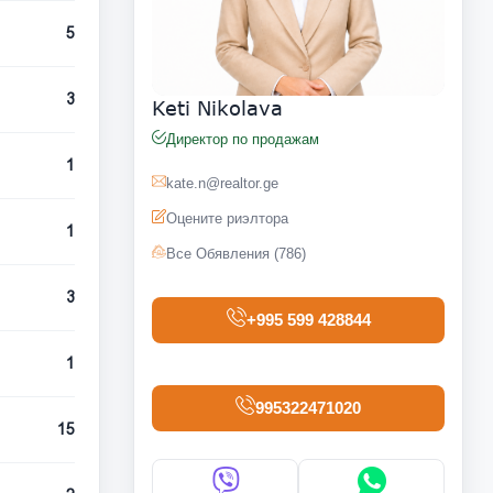
5
3
Keti Nikolava
Директор по продажам
1
kate.n@realtor.ge
Оцените риэлтора
1
Все Обявления (786)
3
+995 599 428844
1
995322471020
15