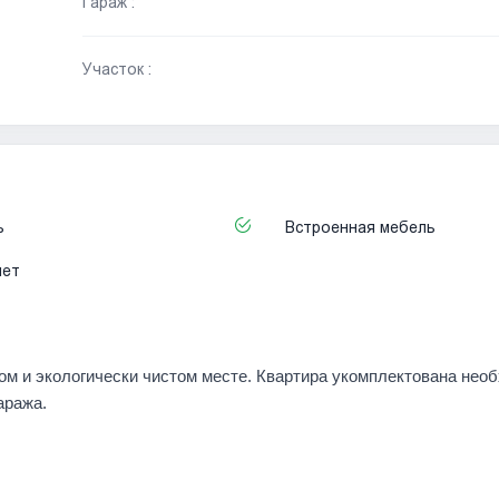
Гараж :
Участок :
ь
Встроенная мебель
нет
ом и экологически чистом месте. Квартира укомплектована нео
аража.