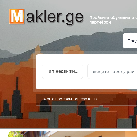
Пройдите обучение и 
партнёром
Про
Тип недвижимости
add-form