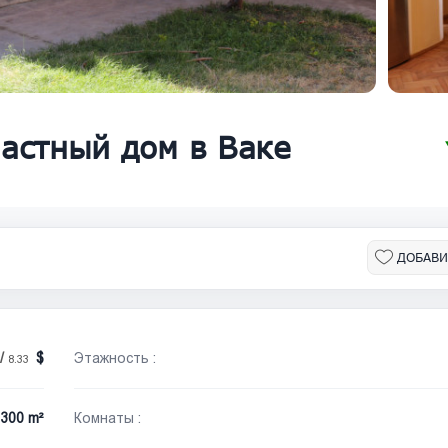
астный дом в Ваке
ДОБАВИ
/
Этажность :
8.33
300 m²
Комнаты :