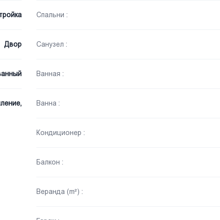
тройка
Спальни :
Двор
Санузел :
ванный
Ванная :
ление,
Ванна :
Кондиционер :
Балкон :
Веранда (m²) :