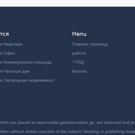
тся
Menu
я Квартира
Главная страница
ся Офис
работа
ся Коммерческая площадь
? FAQ
я Частный дом
Контакт
я Загородная недвижимост
which are placed at www.makler.ge/www.realtor.ge, are reserved and prot
rbidden without written sanction of the edition! Sending or publishing ma