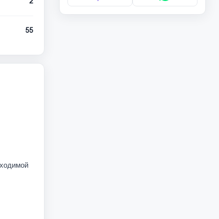
2
55
бходимой