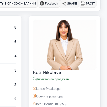
ТЬ В СПИСОК ЖЕЛАНИЙ
Facebook
SHARE
PRINT
8
6
4
3
Keti Nikolava
Директор по продажам
2
kate.n@realtor.ge
Оцените риэлтора
2
Все Обявления (855)