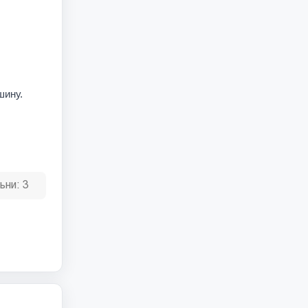
шину.
ьни:
3