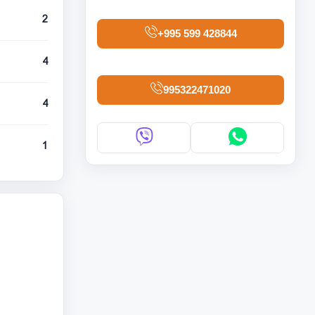
2
+995 599 428844
4
995322471020
4
1