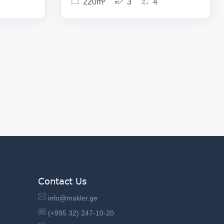
220m²
3
4
Contact Us
info@makler.ge
(+995 32) 247-10-20