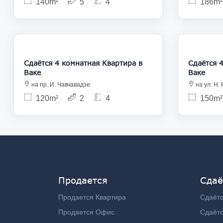
140m²
5
4
186m²
1 500
Сдаётся 4 комнатная Квартира в
Сдаётся 4 ком
Ваке
Ваке
на пр. И. Чавчавадзе
на ул. Н.
120m²
2
4
150m²
Продается
Сдаё
Продается Квартира
Сдаётс
Продается Офис
Сдаёт