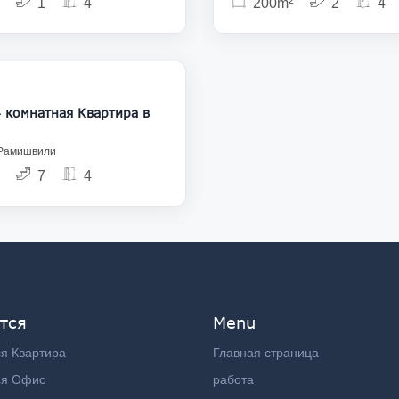
1
4
200m²
2
4
1 500
натная Квартира в
 Рамишвили
7
4
тся
Menu
я Квартира
Главная страница
ся Офис
работа