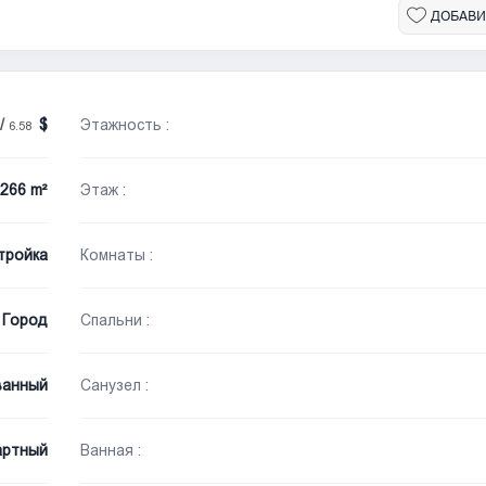
ДОБАВИ
/
Этажность :
6.58
266 m²
Этаж :
тройка
Комнаты :
Город
Спальни :
ванный
Санузел :
артный
Ванная :