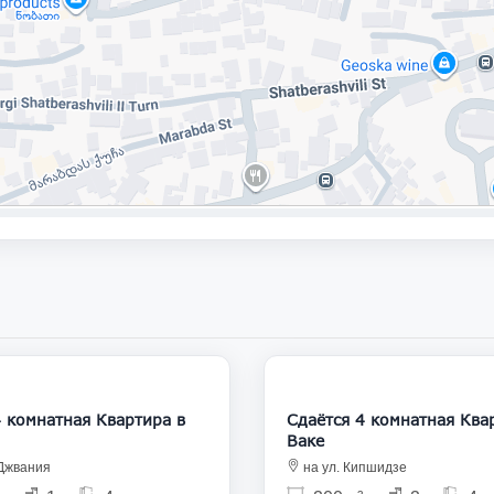
1 900
натная Квартира в
Сдаётся 4 комнатная Квартира в
Ваке
 Джвания
на ул. Кипшидзе