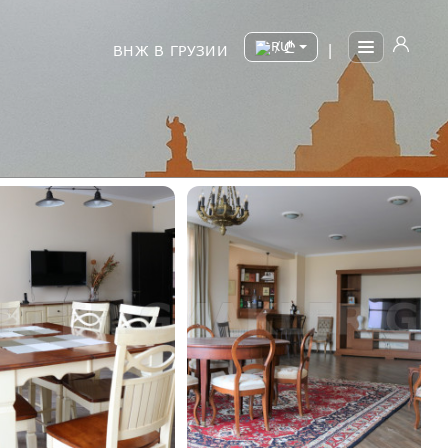
/
ВНЖ В ГРУЗИИ
|