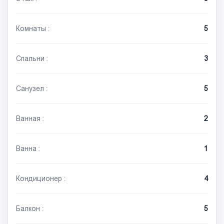
Комнаты :
5
Спальни :
3
Санузел :
5
Ванная :
2
Ванна :
1
Кондиционер :
4
Балкон :
5