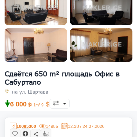
Сдаётся 650 m² площадь Офис в
Сабуртало
на ул. Шартава
🠟
6 000
/ 1m² 9
10085300
14985
12:38 / 24.07.2026